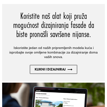
Koristite naš alat koji pruža
mogućnost dizajniranja fasade da
biste pronašli savršene nijanse.
Iskoristite jedan od naših pripremljenih modela kuća i
isprobajte svoje omiljene kombinacije za dizajniranje doma
vaših snova.
KLIKNI I DIZAJNIRAJ