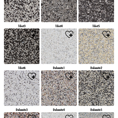
Tibet3
Tibet4
Tibet5
Tibet6
Dolomite1
Dolomite2
Dolomite3
Dolomite4
Dolomite5