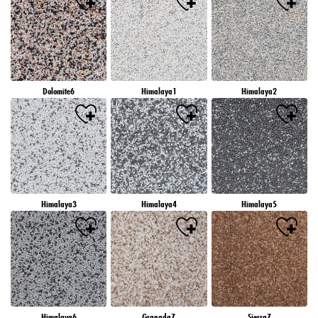
Dolomite6
Himalaya1
Himalaya2
Himalaya3
Himalaya4
Himalaya5
Himalaya6
Granada7
Sierra7