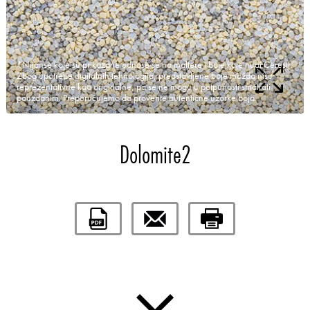
*Nijanse koje su prikazane odnose se na maltere i boje koje nudi Ceresit.
Zbog upotrebe digitalnih tehnologija, predstavljene boje možda nisu
reprezentativne kao originalne, pa se ne mogu u potpunosti smatrati
pouzdanim. Preporučujemo da proverite autentične uzorke boja.
Dolomite2