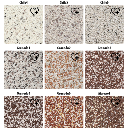
Chile4
Chile5
Chile6
Granada1
Granada2
Granada3
Granada4
Granada6
Morocco1