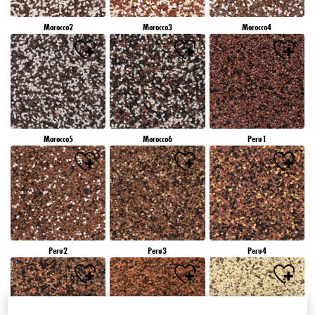
Morocco2
Morocco3
Morocco4
Morocco5
Morocco6
Peru1
Peru2
Peru3
Peru4