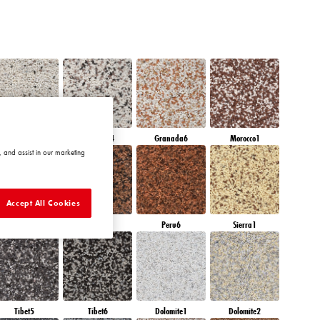
Granada3
Granada4
Granada6
Morocco1
 and assist in our marketing
Accept All Cookies
Peru4
Peru5
Peru6
Sierra1
Tibet5
Tibet6
Dolomite1
Dolomite2