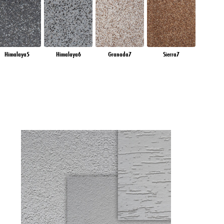
Himalaya5
Himalaya6
Granada7
Sierra7