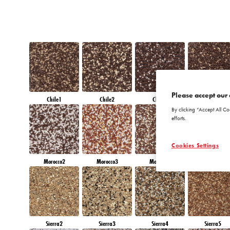
Please accept our 
Chile1
Chile2
Chile3
Chile4
By clicking “Accept All Co
efforts.
Cookies Settings
Morocco2
Morocco3
Morocco4
Morocco5
Sierra2
Sierra3
Sierra4
Sierra5