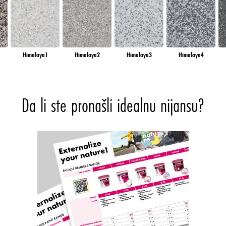
Himalaya1
Himalaya2
Himalaya3
Himalaya4
Da li ste pronašli idealnu nijansu?