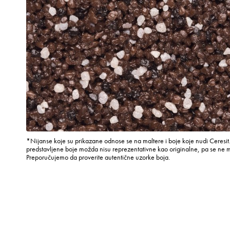
*Nijanse koje su prikazane odnose se na maltere i boje koje nudi Ceresit.
predstavljene boje možda nisu reprezentativne kao originalne, pa se ne 
Preporučujemo da proverite autentične uzorke boja.