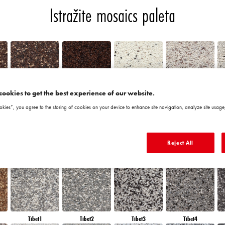
Istražite mosaics paleta
cookies to get the best experience of our website.
Chile5
Chile6
Granada1
Granada2
okies”, you agree to the storing of cookies on your device to enhance site navigation, analyze site usage,
Reject All
Morocco6
Peru1
Peru2
Peru3
Tibet1
Tibet2
Tibet3
Tibet4