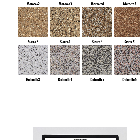
Morocco2
Morocco3
Morocco4
Morocco5
Sierra2
Sierra3
Sierra4
Sierra5
Dolomite3
Dolomite4
Dolomite5
Dolomite6