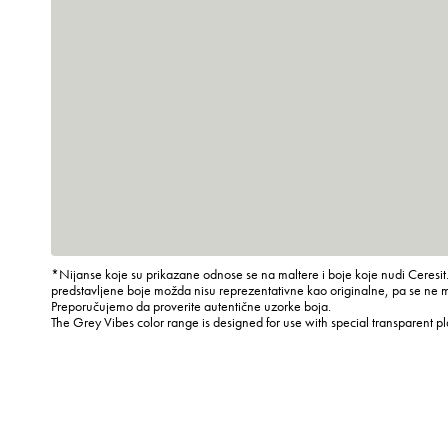
*Nijanse koje su prikazane odnose se na maltere i boje koje nudi Ceresit.
predstavljene boje možda nisu reprezentativne kao originalne, pa se ne 
Preporučujemo da proverite autentične uzorke boja.
The Grey Vibes color range is designed for use with special transparent p