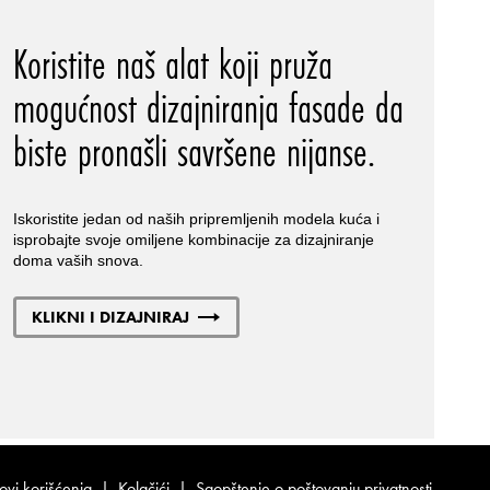
Koristite naš alat koji pruža
mogućnost dizajniranja fasade da
biste pronašli savršene nijanse.
Iskoristite jedan od naših pripremljenih modela kuća i
isprobajte svoje omiljene kombinacije za dizajniranje
doma vaših snova.
KLIKNI I DIZAJNIRAJ
ovi korišćenja
|
Kolačići
|
Saopštenje o poštovanju privatnosti