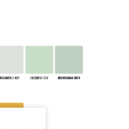
ATLANTIC1 AT1
CELEBES1 CS1
MONTANA4 MT4