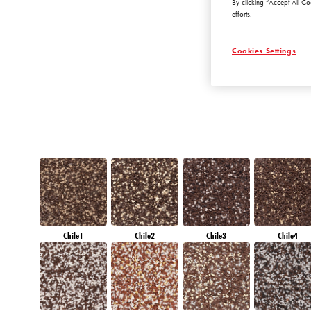
By clicking “Accept All Co
DIAMOND
efforts.
MORNING
Cookies Settings
Chile1
Chile2
Chile3
Chile4