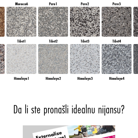
Morocco6
Peru1
Peru2
Peru3
Tibet1
Tibet2
Tibet3
Tibet4
Himalaya1
Himalaya2
Himalaya3
Himalaya4
Da li ste pronašli idealnu nijansu?