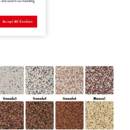
 and assist in our marketing
AMBER BEACH
Accept All Cookies
Granada3
Granada4
Granada6
Morocco1