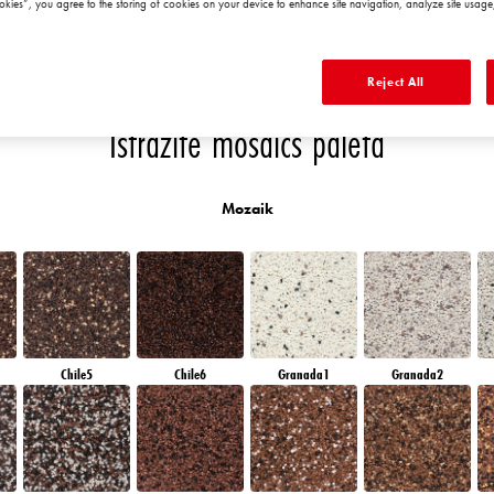
okies”, you agree to the storing of cookies on your device to enhance site navigation, analyze site usage,
EMERALD PARK
DIAMOND EVENING
AMBER JEWEL
EMERALD GARDEN
Reject All
Istražite mosaics paleta
Mozaik
Chile5
Chile6
Granada1
Granada2