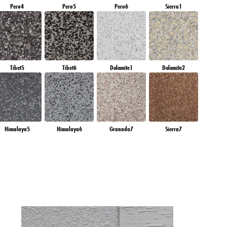
Peru4
Peru5
Peru6
Sierra1
Tibet5
Tibet6
Dolomite1
Dolomite2
Himalaya5
Himalaya6
Granada7
Sierra7