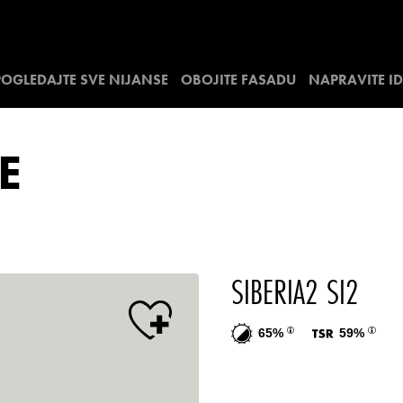
POGLEDAJTE SVE NIJANSE
OBOJITE FASADU
NAPRAVITE I
E
SIBERIA2 SI2
65%
59%