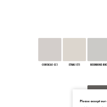
CORSICA1 CC1
ETNA1 ET1
REUNION3 RN
Please accept our 