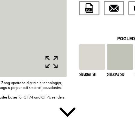
POGLEDA
SIBERIA1 SI1
SIBERIA3 SI3
 Zbog upotrebe digitalnih tehnologija,
mogu u potpunosti smatrati pouzdanim.
laster bases for CT 74 and CT 76 renders.