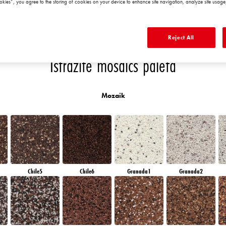
okies”, you agree to the storing of cookies on your device to enhance site navigation, analyze site usage,
EMERALD PARK
DIAMOND EVENING
AMBER BEACH
EMERALD GARDEN
Reject All
Istražite mosaics paleta
Mozaik
Chile5
Chile6
Granada1
Granada2