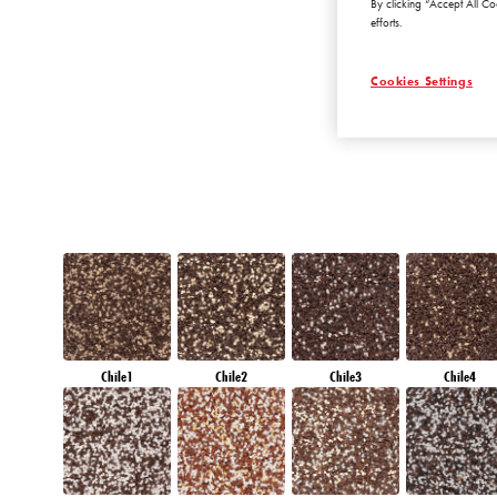
By clicking “Accept All Co
DIAMOND
efforts.
MORNING
Cookies Settings
Chile1
Chile2
Chile3
Chile4