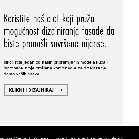
Koristite naš alat koji pruža
mogućnost dizajniranja fasade da
biste pronašli savršene nijanse.
Iskoristite jedan od naših pripremljenih modela kuća i
isprobajte svoje omiljene kombinacije za dizajniranje
doma vaših snova.
KLIKNI I DIZAJNIRAJ
ovi korišćenja
|
Kolačići
|
Saopštenje o poštovanju privatnosti