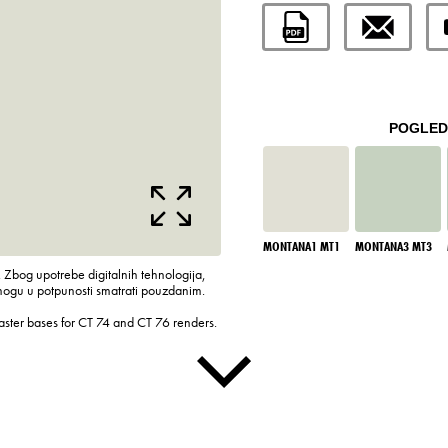
POGLEDA
MONTANA1 MT1
MONTANA3 MT3
 Zbog upotrebe digitalnih tehnologija,
mogu u potpunosti smatrati pouzdanim.
laster bases for CT 74 and CT 76 renders.