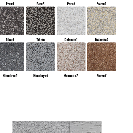
Peru4
Peru5
Peru6
Sierra1
Tibet5
Tibet6
Dolomite1
Dolomite2
Himalaya5
Himalaya6
Granada7
Sierra7