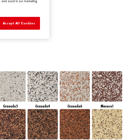
 and assist in our marketing
AMBER GLASS
Accept All Cookies
Granada3
Granada4
Granada6
Morocco1