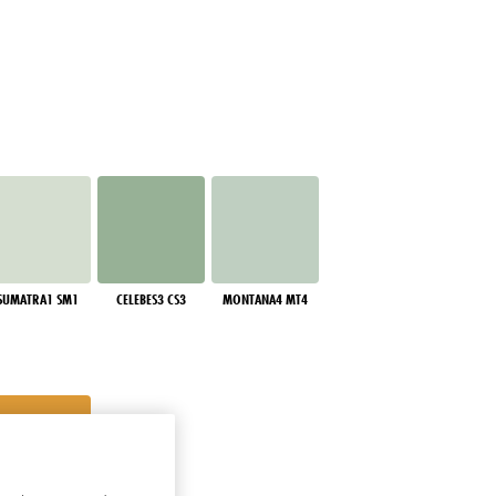
SUMATRA1 SM1
CELEBES3 CS3
MONTANA4 MT4