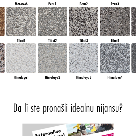
Morocco6
Peru1
Peru2
Peru3
Tibet1
Tibet2
Tibet3
Tibet4
Himalaya1
Himalaya2
Himalaya3
Himalaya4
Da li ste pronašli idealnu nijansu?