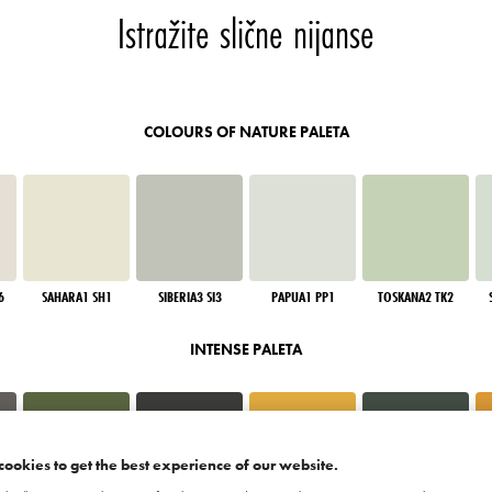
Istražite slične nijanse
COLOURS OF NATURE PALETA
6
SAHARA1 SH1
SIBERIA3 SI3
PAPUA1 PP1
TOSKANA2 TK2
INTENSE PALETA
cookies to get the best experience of our website.