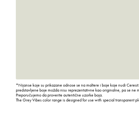
*Nijanse koje su prikazane odnose se na maltere i boje koje nudi Ceresit.
predstavljene boje možda nisu reprezentativne kao originalne, pa se ne 
Preporučujemo da proverite autentične uzorke boja.
The Grey Vibes color range is designed for use with special transparent p