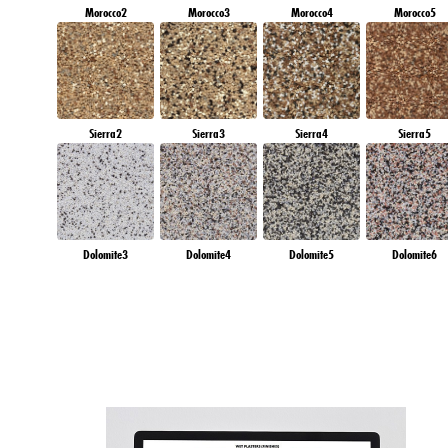
Morocco2
Morocco3
Morocco4
Morocco5
Sierra2
Sierra3
Sierra4
Sierra5
Dolomite3
Dolomite4
Dolomite5
Dolomite6