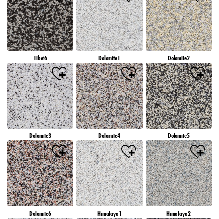
Tibet6
Dolomite1
Dolomite2
Dolomite3
Dolomite4
Dolomite5
Dolomite6
Himalaya1
Himalaya2