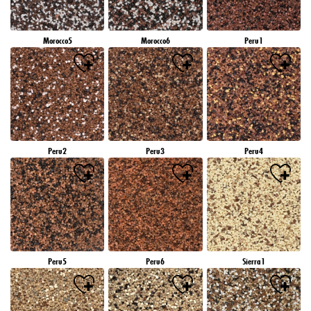
Morocco5
Morocco6
Peru1
Peru2
Peru3
Peru4
Peru5
Peru6
Sierra1