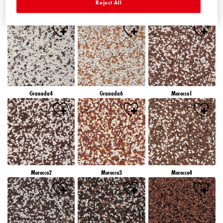
Reject All
Granada1
Granada2
Granada3
Granada4
Granada6
Morocco1
Morocco2
Morocco3
Morocco4