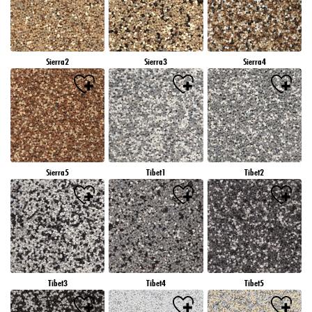
Sierra2
Sierra3
Sierra4
Sierra5
Tibet1
Tibet2
Tibet3
Tibet4
Tibet5