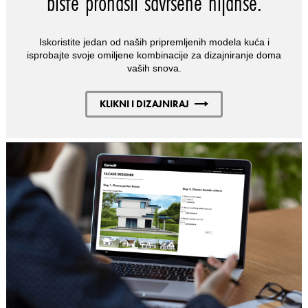
biste pronašli savršene nijanse.
Iskoristite jedan od naših pripremljenih modela kuća i
isprobajte svoje omiljene kombinacije za dizajniranje doma
vaših snova.
KLIKNI I DIZAJNIRAJ