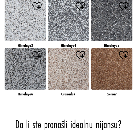
Himalaya3
Himalaya4
Himalaya5
Himalaya6
Granada7
Sierra7
Da li ste pronašli idealnu nijansu?