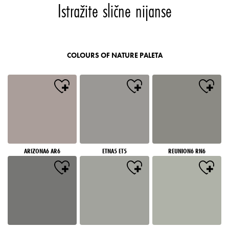
Istražite slične nijanse
COLOURS OF NATURE PALETA
ARIZONA6 AR6
ETNA5 ET5
REUNION6 RN6