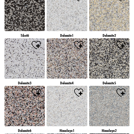
Tibet6
Dolomite1
Dolomite2
Dolomite3
Dolomite4
Dolomite5
Dolomite6
Himalaya1
Himalaya2