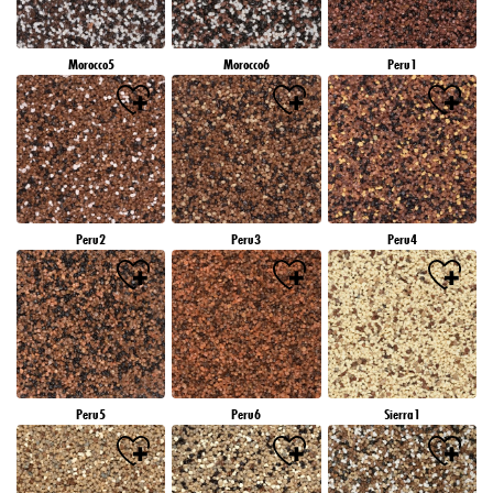
Morocco5
Morocco6
Peru1
Peru2
Peru3
Peru4
Peru5
Peru6
Sierra1