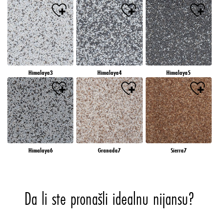
Himalaya3
Himalaya4
Himalaya5
Himalaya6
Granada7
Sierra7
Da li ste pronašli idealnu nijansu?