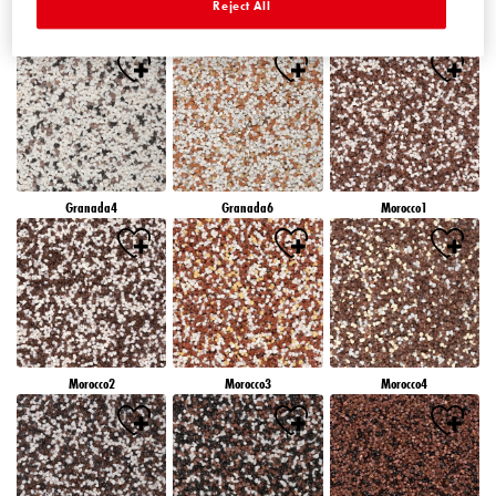
Reject All
Granada1
Granada2
Granada3
Granada4
Granada6
Morocco1
Morocco2
Morocco3
Morocco4