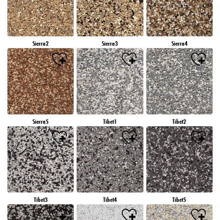
Sierra2
Sierra3
Sierra4
Sierra5
Tibet1
Tibet2
Tibet3
Tibet4
Tibet5