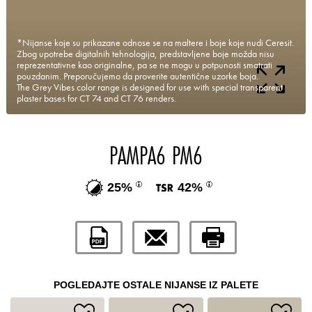
*Nijanse koje su prikazane odnose se na maltere i boje koje nudi Ceresit.
Zbog upotrebe digitalnih tehnologija, predstavljene boje možda nisu
reprezentativne kao originalne, pa se ne mogu u potpunosti smatrati
pouzdanim. Preporučujemo da proverite autentične uzorke boja.
The Grey Vibes color range is designed for use with special transparent
plaster bases for CT 74 and CT 76 renders.
PAMPA6 PM6
25%
42%
POGLEDAJTE OSTALE NIJANSE IZ PALETE